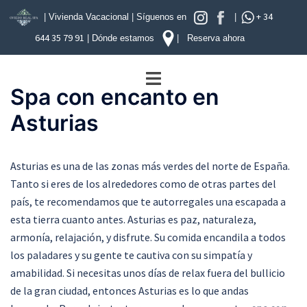
+ 34
|
Vivienda Vacacional
|
Síguenos en
|
644 35 79 91
|
Dónde estamos
|
Reserva ahora
Saltar
Alternar
al
Spa con encanto en
menú
contenido
Asturias
Asturias es una de las zonas más verdes del norte de España.
Tanto si eres de los alrededores como de otras partes del
país, te recomendamos que te autorregales una escapada a
esta tierra cuanto antes. Asturias es paz, naturaleza,
armonía, relajación, y disfrute. Su comida encandila a todos
los paladares y su gente te cautiva con su simpatía y
amabilidad. Si necesitas unos días de relax fuera del bullicio
de la gran ciudad, entonces Asturias es lo que andas