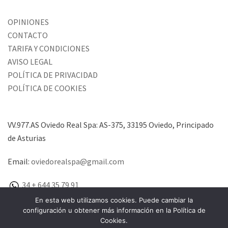
OPINIONES
CONTACTO
TARIFA Y CONDICIONES
AVISO LEGAL
POLÍTICA DE PRIVACIDAD
POLÍTICA DE COOKIES
VV.977.AS Oviedo Real Spa: AS-375, 33195 Oviedo, Principado
de Asturias
Email:
oviedorealspa@gmail.com
34 + 644 35 79 91
En esta web utilizamos cookies. Puede cambiar la
configuración u obtener más información en la Política de
Cookies.
Copyright © 2019 OVIEDO REAL SPA